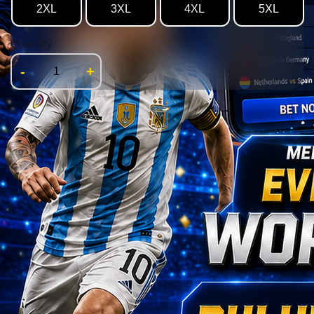
2XL
3XL
4XL
5XL
Quantity
-
+