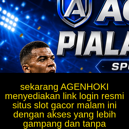
sekarang AGENHOKI
menyediakan link login resmi
situs slot gacor malam ini
dengan akses yang lebih
gampang dan tanpa