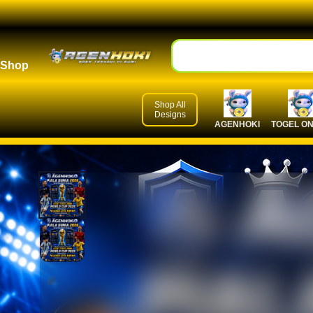
Shop
Shop All
Designs
AGENHOKI
TOGEL ON