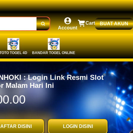
Cart
BUAT AKUN
Account
TOTO TOGEL 4D
BANDAR TOGEL ONLINE
HOKI : Login Link Resmi Slot
r Malam Hari Ini
00.00
AFTAR DISINI
LOGIN DISINI