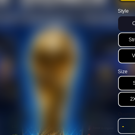
Style
C
St
V
Size
2
Quantit
-